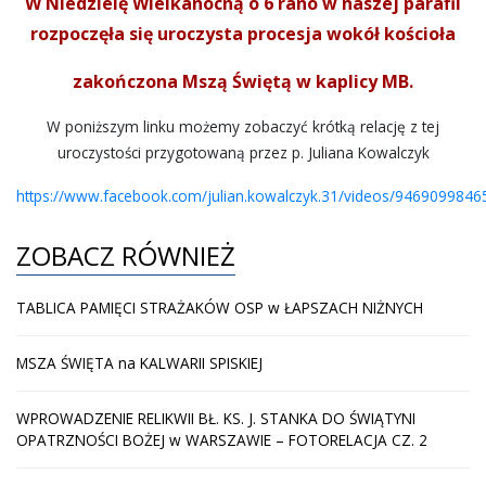
W Niedzielę Wielkanocną o 6 rano w naszej parafii
LITURGIA DNIA
rozpoczęła się uroczysta procesja wokół kościoła
POŻEGNANIA
zakończona Mszą Świętą w kaplicy MB.
GALERIA
W poniższym linku możemy zobaczyć krótką relację z tej
uroczystości przygotowaną przez p. Juliana Kowalczyk
KONTAKT
https://www.facebook.com/julian.kowalczyk.31/videos/946909984
ZOBACZ RÓWNIEŻ
TABLICA PAMIĘCI STRAŻAKÓW OSP w ŁAPSZACH NIŻNYCH
MSZA ŚWIĘTA na KALWARII SPISKIEJ
WPROWADZENIE RELIKWII BŁ. KS. J. STANKA DO ŚWIĄTYNI
OPATRZNOŚCI BOŻEJ w WARSZAWIE – FOTORELACJA CZ. 2